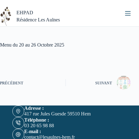
Passer
au
EHPAD
contenu
Résidence Les Aulnes
Menu du 20 au 26 Octobre 2025
PRÉCÉDENT
SUIVANT
Adresse :
417 rue Jules Guesde 59510 Hem
Téléphone :
03 20 65 98 88
E-mail :
contact@lesaulnes-hem.fr